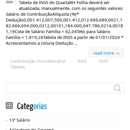
Tabela de INSS do QuartaRH Folha deverá ser
2024
atualizada, manualmente, com os seguintes valores:
Salário de ContribuiçãoAlíquota (%)*
Dedução0,001.412,007,500,001.412,012.666,689,0021,1
82.666,694.000,0312,00101,184.000,047.786,0214,0018
1,19Cota de Salário Família = 62,04Teto para Salário
Família = 1.819,26Tabela de INSS a partir de 01/01/2024 *
Acrescentamos a coluna Dedução ...
read more →
Contribuição Previdenciária
·
INSS
·
INSS
·
Tabelas
Categ
orias
13º Salário
Aplicativos do Governo