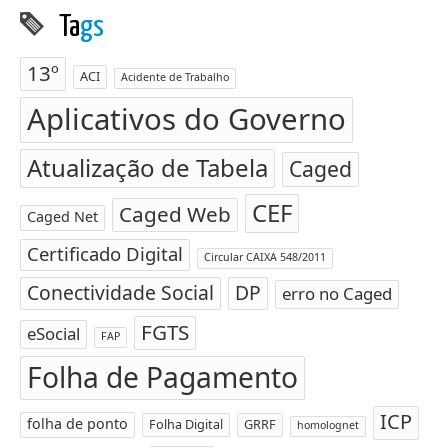
Ta
gs
13º
ACI
Acidente de Trabalho
Aplicativos do Governo
Atualização de Tabela
Caged
CEF
Caged Web
Caged Net
Certificado Digital
Circular CAIXA 548/2011
Conectividade Social
DP
erro no Caged
FGTS
eSocial
FAP
Folha de Pagamento
ICP
folha de ponto
Folha Digital
GRRF
homolognet