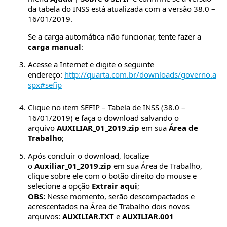
da tabela do INSS está atualizada com a versão 38.0 –
16/01/2019.
Se a carga automática não funcionar, tente fazer a
carga manual
:
Acesse a Internet e digite o seguinte
endereço:
http://quarta.com.br/downloads/governo.a
spx#sefip
Clique no item SEFIP – Tabela de INSS (38.0 –
16/01/2019) e faça o download salvando o
arquivo
AUXILIAR_01_2019.zip
em sua
Área de
Trabalho
;
Após concluir o download, localize
o
Auxiliar_01_2019.zip
em sua Área de Trabalho,
clique sobre ele com o botão direito do mouse e
selecione a opção
Extrair aqui
;
OBS:
Nesse momento, serão descompactados e
acrescentados na Área de Trabalho dois novos
arquivos:
AUXILIAR.TXT
e
AUXILIAR.001