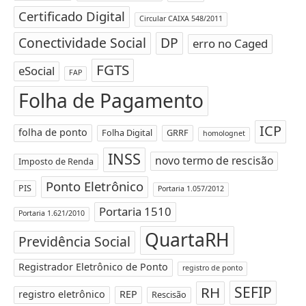
Certificado Digital
Circular CAIXA 548/2011
Conectividade Social
DP
erro no Caged
FGTS
eSocial
FAP
Folha de Pagamento
ICP
folha de ponto
Folha Digital
GRRF
homolognet
INSS
novo termo de rescisão
Imposto de Renda
Ponto Eletrônico
PIS
Portaria 1.057/2012
Portaria 1510
Portaria 1.621/2010
QuartaRH
Previdência Social
Registrador Eletrônico de Ponto
registro de ponto
SEFIP
RH
registro eletrônico
REP
Rescisão