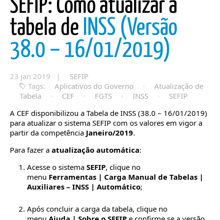
SEFIP: Como atualizar a
tabela de
INSS (Versão
38.0 – 16/01/2019)
23 jan 2019 |
SEFIP
Tags:
Aplicativos do Governo
·
Atualização de
Tabela
·
CEF
·
FGTS
·
INSS
·
SEFIP
A CEF disponibilizou a Tabela de INSS (38.0 – 16/01/2019)
para atualizar o sistema SEFIP com os valores em vigor a
partir da competência
Janeiro/2019
.
Para fazer a
atualização automática
:
Acesse o sistema
SEFIP
, clique no
menu
Ferramentas | Carga Manual de Tabelas |
Auxiliares – INSS | Automático
;
Após concluir a carga da tabela, clique no
menu
Ajuda | Sobre o SEFIP
e confirme se a versão