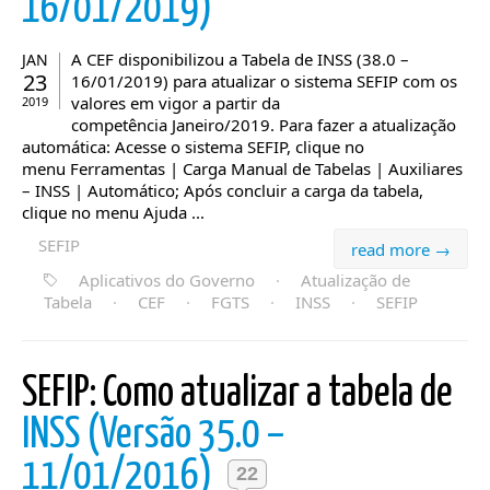
16/01/2019)
A CEF disponibilizou a Tabela de INSS (38.0 –
JAN
23
16/01/2019) para atualizar o sistema SEFIP com os
valores em vigor a partir da
2019
competência Janeiro/2019. Para fazer a atualização
automática: Acesse o sistema SEFIP, clique no
menu Ferramentas | Carga Manual de Tabelas | Auxiliares
– INSS | Automático; Após concluir a carga da tabela,
clique no menu Ajuda ...
SEFIP
read more →
Aplicativos do Governo
·
Atualização de
Tabela
·
CEF
·
FGTS
·
INSS
·
SEFIP
SEFIP: Como atualizar a tabela de
INSS (Versão 35.0 –
11/01/2016)
22