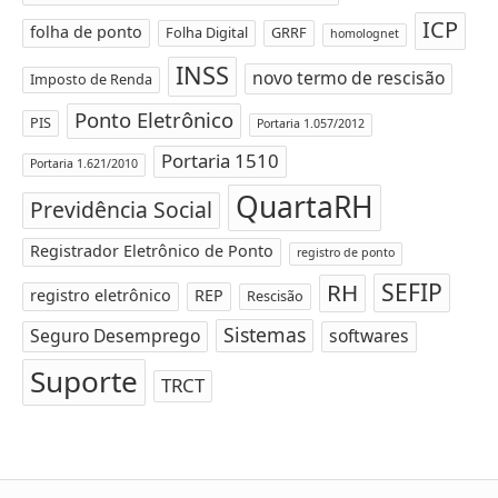
ICP
folha de ponto
Folha Digital
GRRF
homolognet
INSS
novo termo de rescisão
Imposto de Renda
Ponto Eletrônico
PIS
Portaria 1.057/2012
Portaria 1510
Portaria 1.621/2010
QuartaRH
Previdência Social
Registrador Eletrônico de Ponto
registro de ponto
SEFIP
RH
registro eletrônico
REP
Rescisão
Sistemas
Seguro Desemprego
softwares
Suporte
TRCT