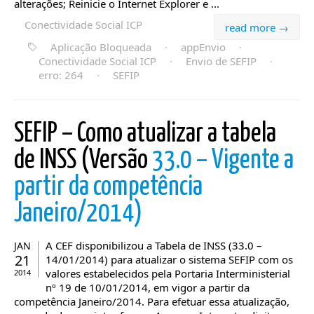
alterações; Reinicie o Internet Explorer e ...
Conectividade Social ICP
read more →
Aplicação Bloqueada
·
appEnvio
·
Conectividade Social ICP
·
Envio de SEFIP
·
erro: 264
·
SEFIP
SEFIP – Como atualizar a tabela
de INSS (Versão
33.0 – Vigente a
partir da competência
Janeiro/2014)
A CEF disponibilizou a Tabela de INSS (33.0 –
JAN
21
14/01/2014) para atualizar o sistema SEFIP com os
valores estabelecidos pela Portaria Interministerial
2014
nº 19 de 10/01/2014, em vigor a partir da
competência Janeiro/2014. Para efetuar essa atualização,