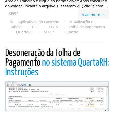
Área de Trabalho e clique no botão Salvar; Após concluir o
download, localize o arquivo TFaaaamm.ZIP, clique com ...
SEFIP
read more →
Aplicativos do Governo
·
Atualização de
Tabela
·
CEF
·
FGTS
·
Folha de Pagamento
·
QuartaRH
·
SEFIP
·
Suporte
Desoneração da Folha de
Pagamento
no sistema QuartaRH:
Instruções