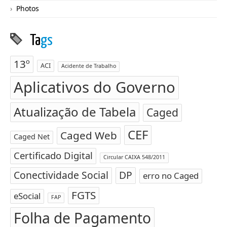
Photos
Ta
gs
13º
ACI
Acidente de Trabalho
Aplicativos do Governo
Atualização de Tabela
Caged
CEF
Caged Web
Caged Net
Certificado Digital
Circular CAIXA 548/2011
Conectividade Social
DP
erro no Caged
FGTS
eSocial
FAP
Folha de Pagamento