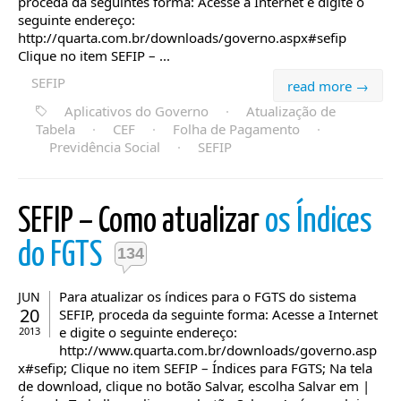
proceda da seguintes forma: Acesse a Internet e digite o
seguinte endereço:
http://quarta.com.br/downloads/governo.aspx#sefip
Clique no item SEFIP – ...
SEFIP
read more →
Aplicativos do Governo
·
Atualização de
Tabela
·
CEF
·
Folha de Pagamento
·
Previdência Social
·
SEFIP
SEFIP – Como atualizar
os Índices
do FGTS
134
Para atualizar os índices para o FGTS do sistema
JUN
20
SEFIP, proceda da seguinte forma: Acesse a Internet
e digite o seguinte endereço:
2013
http://www.quarta.com.br/downloads/governo.asp
x#sefip; Clique no item SEFIP – Índices para FGTS; Na tela
de download, clique no botão Salvar, escolha Salvar em |