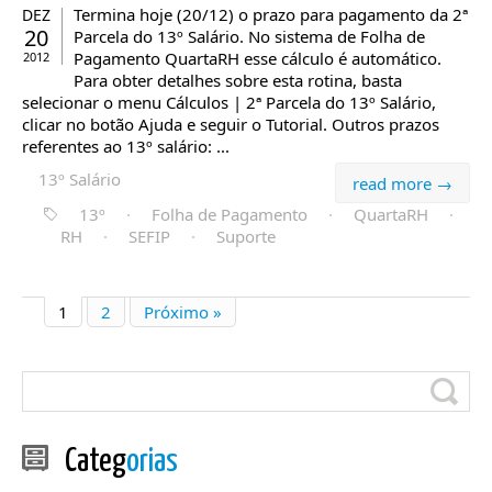
Termina hoje (20/12) o prazo para pagamento da 2ª
DEZ
20
Parcela do 13º Salário. No sistema de Folha de
Pagamento QuartaRH esse cálculo é automático.
2012
Para obter detalhes sobre esta rotina, basta
selecionar o menu Cálculos | 2ª Parcela do 13º Salário,
clicar no botão Ajuda e seguir o Tutorial. Outros prazos
referentes ao 13º salário: ...
13º Salário
read more →
13º
·
Folha de Pagamento
·
QuartaRH
·
RH
·
SEFIP
·
Suporte
1
2
Próximo »
Categ
orias