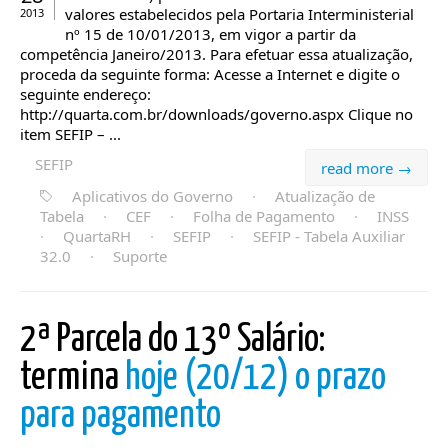
valores estabelecidos pela Portaria Interministerial
2013
nº 15 de 10/01/2013, em vigor a partir da
competência Janeiro/2013. Para efetuar essa atualização,
proceda da seguinte forma: Acesse a Internet e digite o
seguinte endereço:
http://quarta.com.br/downloads/governo.aspx Clique no
item SEFIP – ...
SEFIP
read more →
Aplicativos do Governo
·
Atualização de
Tabela
·
CEF
·
Folha de Pagamento
·
INSS
·
QuartaRH
·
SEFIP
·
SEFIP - Tabela Auxiliar
32.0
·
Suporte
2ª Parcela do 13º Salário:
termina
hoje (20/12) o prazo
para pagamento