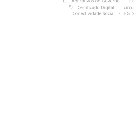
Aplicativos do Governo
·
F
Certificado Digital
·
circ
Conectividade Social
·
FGT