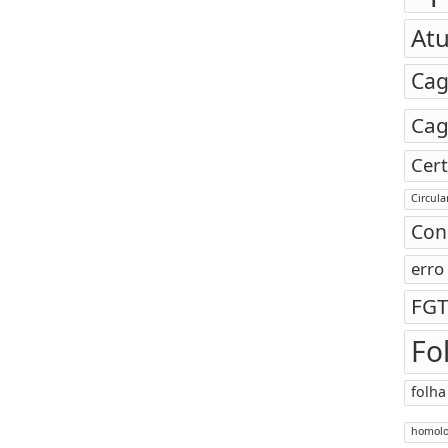
Atu
Ca
Ca
Cert
Circul
Con
erro
FGT
Fo
folha
homol