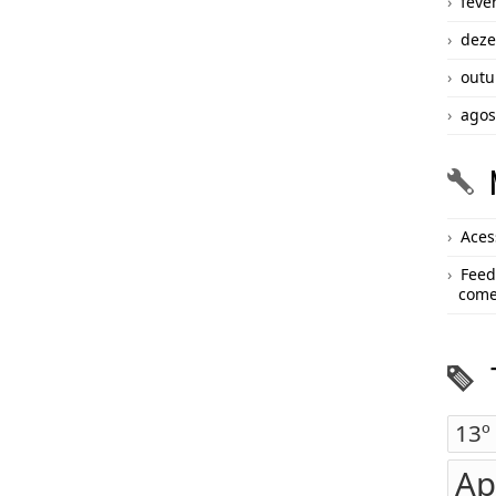
feve
deze
outu
agos
Aces
Feed
come
13º
Ap