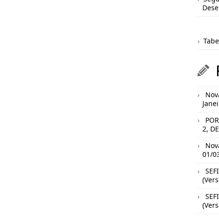
Des
Tabe
Nova
Jane
POR
2, D
Nova
01/0
SEFI
(Vers
SEFI
(Vers