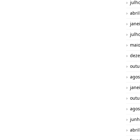
julh
abri
jane
julh
maio
deze
outu
agos
jane
outu
agos
junh
abri