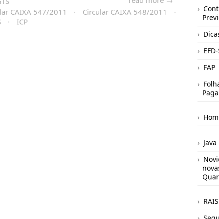
read more →
GTS
Cont
ular CAIXA 547/2011
·
Circular CAIXA 548/2011
·
Prev
S
·
ICP
Dica
EFD-
FAP
Folh
Paga
Hom
Java
Novi
nova
Quar
RAIS
Segu