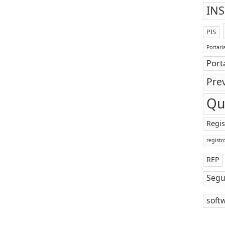
INS
PIS
Portari
Port
Prev
Qu
Regis
registr
REP
Segu
soft