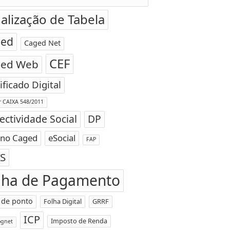
alização de Tabela
ged
Caged Net
CEF
ged Web
ificado Digital
ar CAIXA 548/2011
ectividade Social
DP
 no Caged
eSocial
FAP
S
lha de Pagamento
 de ponto
Folha Digital
GRRF
ICP
Imposto de Renda
ognet