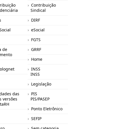
ribuição
Contribuição
idenciária
Sindical
s
DIRF
Social
eSocial
FGTS
a de
GRRF
mento
Home
olognet
INSS
INSS
Legislação
dades das
PIS
s versões
PIS/PASEP
taRH
Ponto Eletrônico
SEFIP
ro
Sem categoria