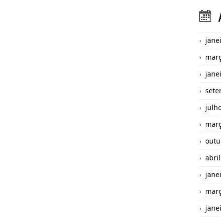
jane
març
jane
sete
julh
març
outu
abri
jane
març
jane