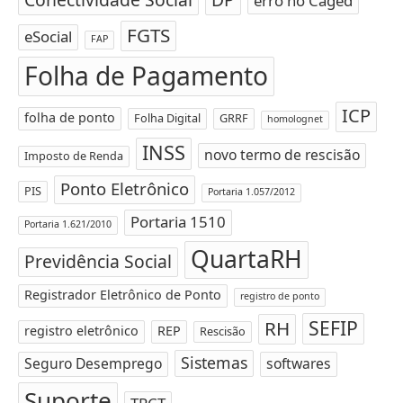
erro no Caged
FGTS
eSocial
FAP
Folha de Pagamento
ICP
folha de ponto
Folha Digital
GRRF
homolognet
INSS
novo termo de rescisão
Imposto de Renda
Ponto Eletrônico
PIS
Portaria 1.057/2012
Portaria 1510
Portaria 1.621/2010
QuartaRH
Previdência Social
Registrador Eletrônico de Ponto
registro de ponto
SEFIP
RH
registro eletrônico
REP
Rescisão
Sistemas
Seguro Desemprego
softwares
Suporte