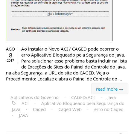
Ao instalar o Novo ACI / CAGED pode ocorrer o
AGO
8
erro Aplicativo Bloqueado pela Segurança do Java.
Para solucionar esse problema basta incluir na lista
2017
de Exceções de Sites do Painel de Controle do Java,
na aba Segurança, a URL do site do CAGED. Veja o
Procedimento: Localize e abra o Painel de Controle do ...
read more →
Aplicativos do Governo
·
CAGED/ACI
·
Java
ACI
·
Aplicativo Bloqueado pela Segurança do
Java
·
Caged
·
Caged Web
·
erro no Caged
·
JAVA