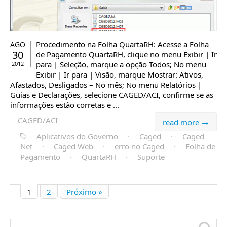
Procedimento na Folha QuartaRH: Acesse a Folha
AGO
30
de Pagamento QuartaRH, clique no menu Exibir | Ir
para | Seleção, marque a opção Todos; No menu
2012
Exibir | Ir para | Visão, marque Mostrar: Ativos,
Afastados, Desligados – No mês; No menu Relatórios |
Guias e Declarações, selecione CAGED/ACI, confirme se as
informações estão corretas e ...
CAGED/ACI
read more →
Aplicativos do Governo
·
Caged
·
Caged
Net
·
Caged Web
·
erro no Caged
·
Folha de
Pagamento
·
QuartaRH
·
Suporte
1
2
Próximo »