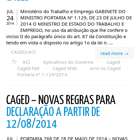
Ministério do Trabalho e Emprego GABINETE DO
JUL
24
MINISTRO PORTARIA Nº 1.129, DE 23 DE JULHO DE
2014 O MINISTRO DE ESTADO DO TRABALHO E
2014
EMPREGO, no uso da atribuição que lhe confere o
inciso II do parágrafo único do art. 87 da Constituição e
tendo em vista o disposto no artigo 1o da lei n. ...
CAGED/ACI
read more →
ACI
·
Aplicativos do Governo
·
Caged
·
Caged Net
·
Caged Web
·
erro no Caged
·
Portaria nº 1.129/2014
CAGED – NOVAS REGRAS PARA
DECLARAÇÃO A PARTIR DE
12/08/2014
PORTARIA 768 DE 28 DE MAIO DE 2014 – NOVAS
JUL