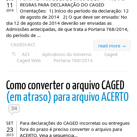
11
REGRAS PARA DECLARAÇÃO DO CAGED
Orientações: 1) Início do período da declaração: 12
2014
de agosto de 2014 2) O que deve ser enviado: No
dia 12 de agosto de 2014 deverão ser enviadas as
Admissões antecipadas, de que trata a Portaria 768/2014,
do período de ...
CAGED/ACI
read more →
ACI
·
Aplicativos do Governo
·
Caged
·
Caged Web
·
Portaria 768/2014
Como converter o arquivo CAGED
(em atraso) para arquivo ACERTO
34
Para declarações do CAGED incorretas ou entregues
SET
23
fora do prazo é preciso converter o arquivo para
ACERTO. Veja a sequencia…
2013