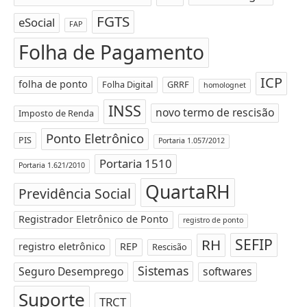
FGTS
eSocial
FAP
Folha de Pagamento
ICP
folha de ponto
Folha Digital
GRRF
homolognet
INSS
novo termo de rescisão
Imposto de Renda
Ponto Eletrônico
PIS
Portaria 1.057/2012
Portaria 1510
Portaria 1.621/2010
QuartaRH
Previdência Social
Registrador Eletrônico de Ponto
registro de ponto
SEFIP
RH
registro eletrônico
REP
Rescisão
Sistemas
Seguro Desemprego
softwares
Suporte
TRCT