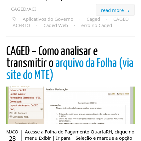
CAGED/ACI
read more →
Aplicativos do Governo
·
Caged
·
CAGED
ACERTO
·
Caged Web
·
erro no Caged
CAGED – Como analisar e
transmitir o
arquivo da Folha (via
site do MTE)
Acesse a Folha de Pagamento QuartaRH, clique no
MAIO
28
menu Exibir | Ir para | Seleção e marque a opção