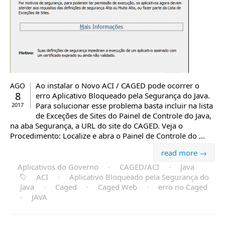
Ao instalar o Novo ACI / CAGED pode ocorrer o
AGO
8
erro Aplicativo Bloqueado pela Segurança do Java.
Para solucionar esse problema basta incluir na lista
2017
de Exceções de Sites do Painel de Controle do Java,
na aba Segurança, a URL do site do CAGED. Veja o
Procedimento: Localize e abra o Painel de Controle do ...
read more →
Aplicativos do Governo
·
CAGED/ACI
·
Java
ACI
·
Aplicativo Bloqueado pela Segurança do
Java
·
Caged
·
Caged Web
·
erro no Caged
·
JAVA