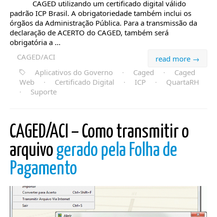
CAGED utilizando um certificado digital válido
padrão ICP Brasil. A obrigatoriedade também inclui os
órgãos da Administração Pública. Para a transmissão da
declaração de ACERTO do CAGED, também será
obrigatória a ...
CAGED/ACI
read more →
Aplicativos do Governo
·
Caged
·
Caged
Web
·
Certificado Digital
·
ICP
·
QuartaRH
·
Suporte
CAGED/ACI – Como transmitir o
arquivo
gerado pela Folha de
Pagamento