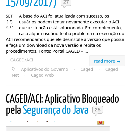
15/09/2017)
27
A base do ACI foi atualizada com sucesso, os
SET
15
usuários podem tentar novamente executar o ACI
que a situação está solucionada. Em complemento,
2017
caso algum usuário tenha problema na execução do
ACI recomendamos que ele desinstale a versão que possui
e faça um download da nova versão e repita os
procedimentos. Fonte: Portal CAGED – ...
CAGED/ACI
read more →
Aplicativos do Governo
·
Caged
·
Caged
Net
·
Caged Web
CAGED/ACI: Aplicativo Bloqueado
pela
Segurança do Java
25