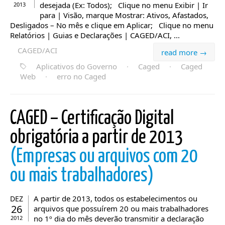
desejada (Ex: Todos); Clique no menu Exibir | Ir
2013
para | Visão, marque Mostrar: Ativos, Afastados,
Desligados – No mês e clique em Aplicar; Clique no menu
Relatórios | Guias e Declarações | CAGED/ACI, ...
CAGED/ACI
read more →
Aplicativos do Governo
·
Caged
·
Caged
Web
·
erro no Caged
CAGED – Certificação Digital
obrigatória a partir de 2013
(Empresas ou arquivos com 20
ou mais trabalhadores)
A partir de 2013, todos os estabelecimentos ou
DEZ
26
arquivos que possuírem 20 ou mais trabalhadores
no 1º dia do mês deverão transmitir a declaração
2012