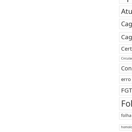
Atu
Ca
Ca
Cert
Circul
Con
erro
FGT
Fo
folha
homol