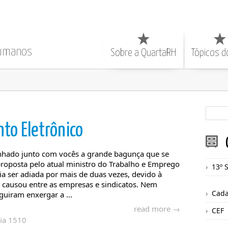
Humanos
Sobre a QuartaRH
Tópicos d
nto Eletrônico
nhado junto com vocês a grande bagunça que se
proposta pelo atual ministro do Trabalho e Emprego
13º 
ia ser adiada por mais de duas vezes, devido à
a causou entre as empresas e sindicatos. Nem
Cada
uiram enxergar a ...
read more →
CEF
ria 1510