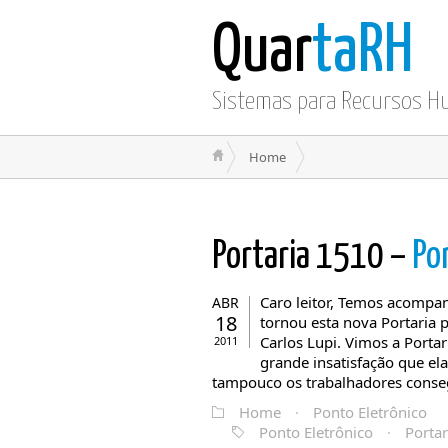
Quar
taRH
Sistemas para Recursos 
Home
Portaria 1510 –
Po
Caro leitor, Temos acompa
ABR
18
tornou esta nova Portaria 
Carlos Lupi. Vimos a Portar
2011
grande insatisfação que el
tampouco os trabalhadores conseg
Home
·
Ponto Eletrônico
Ponto Eletrônico
·
Porta