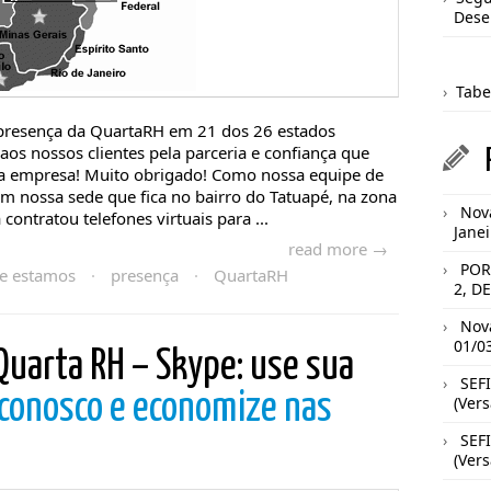
Des
Tabe
resença da QuartaRH em 21 dos 26 estados
aos nossos clientes pela parceria e confiança que
 empresa! Muito obrigado! Como nossa equipe de
m nossa sede que fica no bairro do Tatuapé, na zona
Nova
contratou telefones virtuais para ...
Jane
read more →
POR
e estamos
·
presença
·
QuartaRH
2, D
Nova
01/0
Quarta RH – Skype: use sua
SEFI
r conosco e economize nas
(Vers
SEFI
(Vers