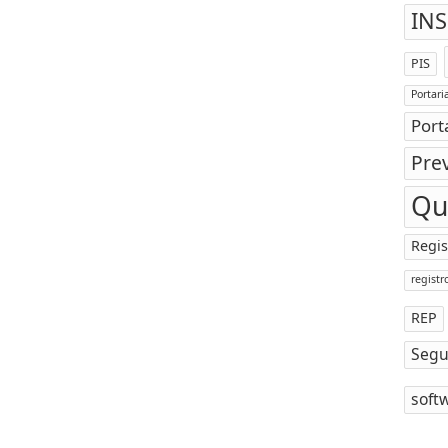
INS
PIS
Portari
Port
Prev
Qu
Regis
registr
REP
Segu
soft