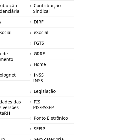
ribuição
Contribuição
idenciária
Sindical
s
DIRF
Social
eSocial
FGTS
a de
GRRF
mento
Home
olognet
INSS
INSS
Legislação
dades das
PIS
s versões
PIS/PASEP
taRH
Ponto Eletrônico
SEFIP
ro
Sem categoria