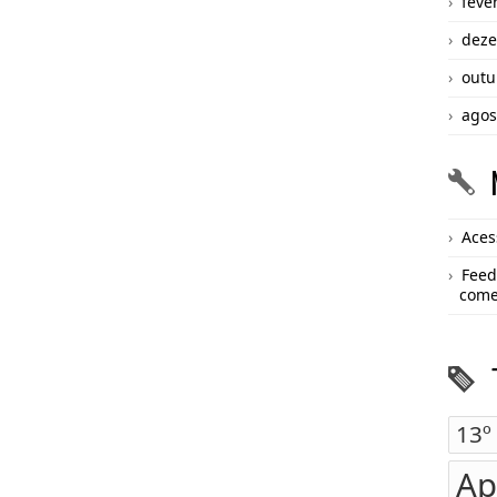
feve
deze
outu
agos
Aces
Feed
come
13º
Ap