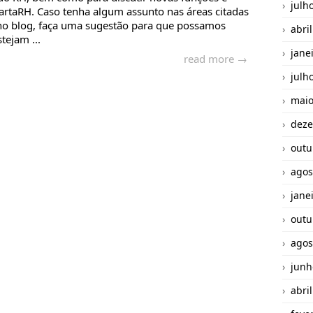
julh
rtaRH. Caso tenha algum assunto nas áreas citadas
no blog, faça uma sugestão para que possamos
abri
tejam ...
jane
read more →
julh
maio
deze
outu
agos
jane
outu
agos
junh
abri