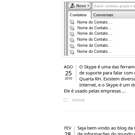
O Skype é uma das ferrame
AGO
25
de suporte para falar com
Quarta RH. Existem diverso
2010
Internet, e o Skype é um 
Ele é usado pelas empresas ...
Home
Seja bem-vindo ao blog da 
FEV
28
de informações do mundo d