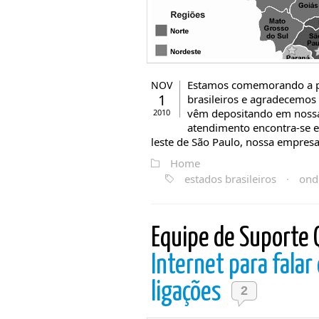
Estamos comemorando a p
NOV
1
brasileiros e agradecemos 
vêm depositando em nossa
2010
atendimento encontra-se e
leste de São Paulo, nossa empresa 
Home
estados brasileiros
·
ond
Equipe de Suporte 
Internet para fala
ligações
2