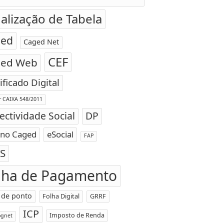
alização de Tabela
ged
Caged Net
CEF
ged Web
ificado Digital
ar CAIXA 548/2011
ectividade Social
DP
 no Caged
eSocial
FAP
S
lha de Pagamento
 de ponto
Folha Digital
GRRF
ICP
Imposto de Renda
ognet