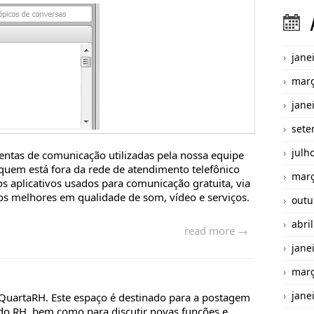
jane
març
jane
sete
julh
ntas de comunicação utilizadas pela nossa equipe
 quem está fora da rede de atendimento telefônico
març
s aplicativos usados para comunicação gratuita, via
dos melhores em qualidade de som, vídeo e serviços.
outu
abri
read more →
jane
març
jane
QuartaRH. Este espaço é destinado para a postagem
o RH, bem como para discutir novas funções e