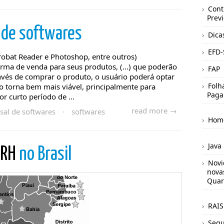
Cont
Prev
l
de softwares
Dica
EFD-
robat Reader e Photoshop, entre outros)
orma de venda para seus produtos, (…) que poderão
FAP
invés de comprar o produto, o usuário poderá optar
Folh
o torna bem mais viável, principalmente para
Paga
or curto período de ...
read more →
sal de softwares
·
softwares
Hom
Java
aRH
no Brasil
Novi
nova
Quar
RAIS
Segu