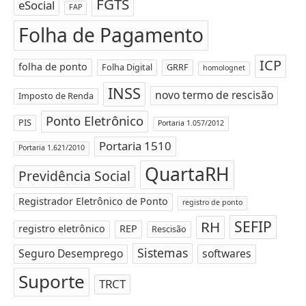
FGTS
eSocial
FAP
Folha de Pagamento
ICP
folha de ponto
Folha Digital
GRRF
homolognet
INSS
novo termo de rescisão
Imposto de Renda
Ponto Eletrônico
PIS
Portaria 1.057/2012
Portaria 1510
Portaria 1.621/2010
QuartaRH
Previdência Social
Registrador Eletrônico de Ponto
registro de ponto
SEFIP
RH
registro eletrônico
REP
Rescisão
Sistemas
Seguro Desemprego
softwares
Suporte
TRCT