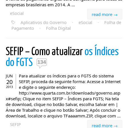
empresas brasileiras em 2014. A ...
eSocial
read more →
Aplicativos do Governo
·
eSocial
·
Folha de
Pagamento
·
Folha Digital
SEFIP – Como atualizar
os Índices
do FGTS
134
Para atualizar os índices para o FGTS do sistema
JUN
20
SEFIP, proceda da seguinte forma: Acesse a Internet
e digite o seguinte endereço:
2013
http://www.quarta.com.br/downloads/governo.asp
x#sefip; Clique no item SEFIP – Índices para FGTS; Na tela
de download, clique no botão Salvar, escolha Salvar em |
Área de Trabalho e clique no botão Salvar; Após concluir o
download, localize o arquivo TFaaaamm.ZIP, clique com ...
SEFIP
read more →