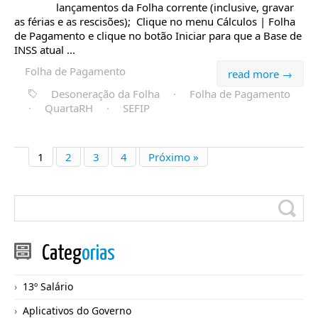
lançamentos da Folha corrente (inclusive, gravar
as férias e as rescisões); Clique no menu Cálculos | Folha
de Pagamento e clique no botão Iniciar para que a Base de
INSS atual ...
Folha de Pagamento
read more →
Desoneração da Folha
·
Folha de Pagamento
·
QuartaRH
·
SEFIP
1
2
3
4
Próximo »
Categ
orias
13º Salário
Aplicativos do Governo