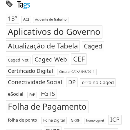
Ta
gs
13º
ACI
Acidente de Trabalho
Aplicativos do Governo
Atualização de Tabela
Caged
CEF
Caged Web
Caged Net
Certificado Digital
Circular CAIXA 548/2011
Conectividade Social
DP
erro no Caged
FGTS
eSocial
FAP
Folha de Pagamento
ICP
folha de ponto
Folha Digital
GRRF
homolognet