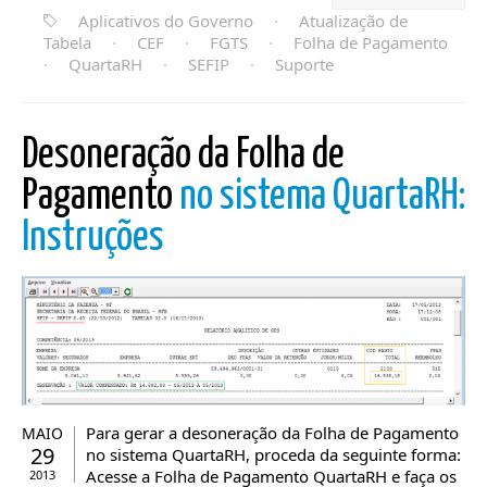
Aplicativos do Governo
·
Atualização de
Tabela
·
CEF
·
FGTS
·
Folha de Pagamento
·
QuartaRH
·
SEFIP
·
Suporte
Desoneração da Folha de
Pagamento
no sistema QuartaRH:
Instruções
Para gerar a desoneração da Folha de Pagamento
MAIO
29
no sistema QuartaRH, proceda da seguinte forma:
Acesse a Folha de Pagamento QuartaRH e faça os
2013