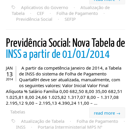
Aplicativos do Governo
·
Atualização de
Tabela
·
CEF
·
Folha de Pagamento
·
Previdência Social
·
SEFIP
Previdência Social: Nova Tabela de
INSS a partir de 01/01/2014
A partir da competência Janeiro de 2014, a Tabela
JAN
13
de INSS do sistema de Folha de Pagamento
QuartaRH deve ser atualizada, manualmente, com
2014
os seguintes valores: Valor Inicial Valor Final
Alíquota % Salário Família 0,00 682,50 8,00 35,00 682,51
1.025,81 8,00 24,66 1.025,82 1.317,07 8,00 – 1.317,08
2.195,12 9,00 – 2.195,13 4.390,24 11,00 – ...
Tabelas
read more →
Atualização de Tabela
·
Folha de Pagamento
·
INSS
·
Portaria Interministerial MPS Nº