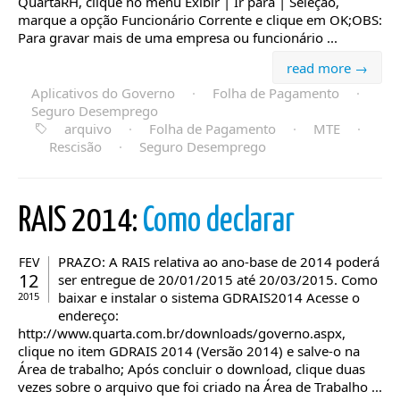
QuartaRH, clique no menu Exibir | Ir para | Seleção,
marque a opção Funcionário Corrente e clique em OK;OBS:
Para gravar mais de uma empresa ou funcionário ...
read more →
Aplicativos do Governo
·
Folha de Pagamento
·
Seguro Desemprego
arquivo
·
Folha de Pagamento
·
MTE
·
Rescisão
·
Seguro Desemprego
RAIS 2014:
Como declarar
PRAZO: A RAIS relativa ao ano-base de 2014 poderá
FEV
12
ser entregue de 20/01/2015 até 20/03/2015. Como
baixar e instalar o sistema GDRAIS2014 Acesse o
2015
endereço:
http://www.quarta.com.br/downloads/governo.aspx,
clique no item GDRAIS 2014 (Versão 2014) e salve-o na
Área de trabalho; Após concluir o download, clique duas
vezes sobre o arquivo que foi criado na Área de Trabalho ...