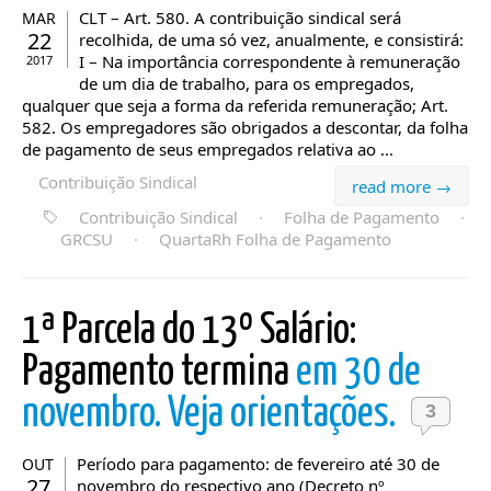
CLT – Art. 580. A contribuição sindical será
MAR
22
recolhida, de uma só vez, anualmente, e consistirá:
I – Na importância correspondente à remuneração
2017
de um dia de trabalho, para os empregados,
qualquer que seja a forma da referida remuneração; Art.
582. Os empregadores são obrigados a descontar, da folha
de pagamento de seus empregados relativa ao ...
Contribuição Sindical
read more →
Contribuição Sindical
·
Folha de Pagamento
·
GRCSU
·
QuartaRh Folha de Pagamento
1ª Parcela do 13º Salário:
Pagamento termina
em 30 de
novembro. Veja orientações.
3
Período para pagamento: de fevereiro até 30 de
OUT
27
novembro do respectivo ano (Decreto nº