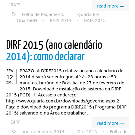
RAIS
read more →
Folha de Pagamento
·
Quarta RH
·
QuartaRH
·
RAIS 2014
·
RAIS 2015
DIRF 2015 (ano calendário
2014): como declarar
PRAZO: A DIRF2015 relativa ao ano-calendário de
FEV
12
2014 deverá ser entregue até às 23 horas e 59
minutos, horário de Brasília, de 27 de fevereiro de
2015
2015. Download e instalação do sistema da DIRF
2015 (PGD): 1. Acesse o endereço:
http://www.quarta.com.br/downloads/governo.aspx 2.
Faça o download do programa DIRF2015 (Programa DIRF
2015) salvando-o na Área de trabalho; ...
DIRF
read more →
ano calendário 2014
·
Dirf 2015
·
Folha de