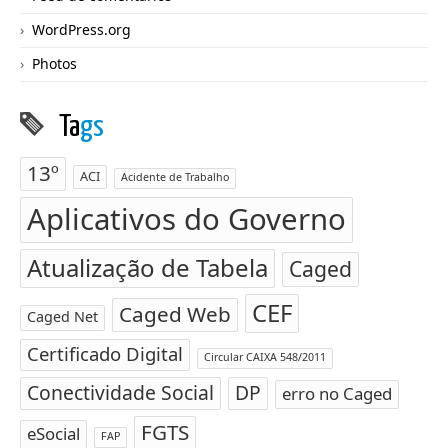
WordPress.org
Photos
Ta
gs
13º
ACI
Acidente de Trabalho
Aplicativos do Governo
Atualização de Tabela
Caged
CEF
Caged Web
Caged Net
Certificado Digital
Circular CAIXA 548/2011
Conectividade Social
DP
erro no Caged
FGTS
eSocial
FAP