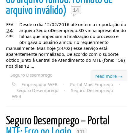
arquivo inválido)
14
Desde o dia 12/02/2016 até ontem a importação do
FEV
24
arquivo SeguroDesemprego.SD vinha apresentando
falhas que impediam a finalização do processo e
2016
obrigava o usuário a incluir o requerimento
manualmente. Mas hoje (24/02) esse serviço está
aparentemente normalizado. De acordo com o suporte
obtido junto à Central de Atendimento do MTE (fone: 158)
nos dias 12 ...
Seguro Desemprego
read more →
Empregador WEB
·
Portal Mais Emprego
·
Seguro Desemprego
·
Seguro Desemprego
WEB
Seguro Desemprego – Portal
MTE: Erro no Login
111