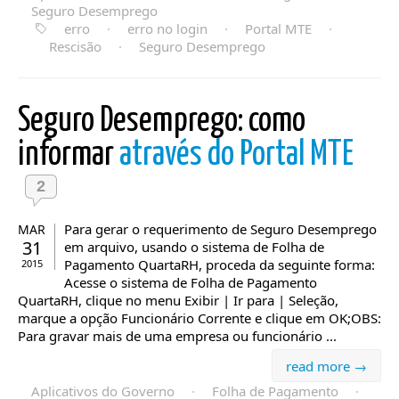
Seguro Desemprego
erro
·
erro no login
·
Portal MTE
·
Rescisão
·
Seguro Desemprego
Seguro Desemprego: como
informar
através do Portal MTE
2
Para gerar o requerimento de Seguro Desemprego
MAR
31
em arquivo, usando o sistema de Folha de
Pagamento QuartaRH, proceda da seguinte forma:
2015
Acesse o sistema de Folha de Pagamento
QuartaRH, clique no menu Exibir | Ir para | Seleção,
marque a opção Funcionário Corrente e clique em OK;OBS:
Para gravar mais de uma empresa ou funcionário ...
read more →
Aplicativos do Governo
·
Folha de Pagamento
·