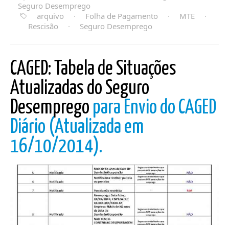
Seguro Desemprego
arquivo
·
Folha de Pagamento
·
MTE
·
Rescisão
·
Seguro Desemprego
CAGED: Tabela de Situações
Atualizadas do Seguro
Desemprego
para Envio do CAGED
Diário (Atualizada em
16/10/2014).