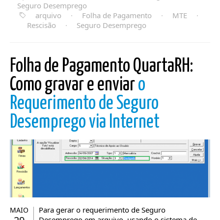
Seguro Desemprego
arquivo
·
Folha de Pagamento
·
MTE
·
Rescisão
·
Seguro Desemprego
Folha de Pagamento QuartaRH:
Como gravar e enviar
o
Requerimento de Seguro
Desemprego via Internet
Para gerar o requerimento de Seguro
MAIO
Desemprego em arquivo, usando o sistema de