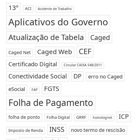
13º
ACI
Acidente de Trabalho
Aplicativos do Governo
Atualização de Tabela
Caged
CEF
Caged Web
Caged Net
Certificado Digital
Circular CAIXA 548/2011
Conectividade Social
DP
erro no Caged
FGTS
eSocial
FAP
Folha de Pagamento
ICP
folha de ponto
Folha Digital
GRRF
homolognet
INSS
novo termo de rescisão
Imposto de Renda