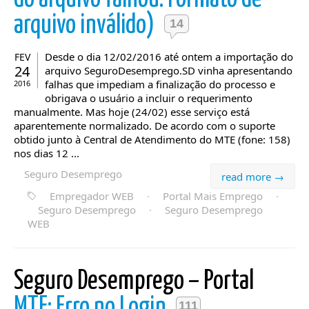
arquivo inválido)
14
Desde o dia 12/02/2016 até ontem a importação do
FEV
24
arquivo SeguroDesemprego.SD vinha apresentando
falhas que impediam a finalização do processo e
2016
obrigava o usuário a incluir o requerimento
manualmente. Mas hoje (24/02) esse serviço está
aparentemente normalizado. De acordo com o suporte
obtido junto à Central de Atendimento do MTE (fone: 158)
nos dias 12 ...
Seguro Desemprego
read more →
Empregador WEB
·
Portal Mais Emprego
·
Seguro Desemprego
·
Seguro Desemprego
WEB
Seguro Desemprego – Portal
MTE: Erro no Login
111