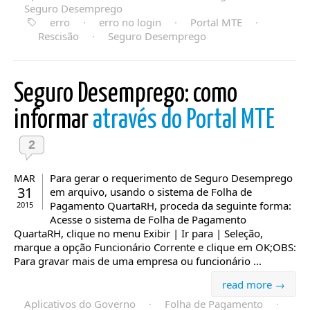
Seguro Desemprego
erro
·
erro no login
·
Portal MTE
·
Rescisão
·
Seguro Desemprego
Seguro Desemprego: como
informar
através do Portal MTE
2
Para gerar o requerimento de Seguro Desemprego
MAR
31
em arquivo, usando o sistema de Folha de
Pagamento QuartaRH, proceda da seguinte forma:
2015
Acesse o sistema de Folha de Pagamento
QuartaRH, clique no menu Exibir | Ir para | Seleção,
marque a opção Funcionário Corrente e clique em OK;OBS:
Para gravar mais de uma empresa ou funcionário ...
read more →
Aplicativos do Governo
·
Folha de Pagamento
·