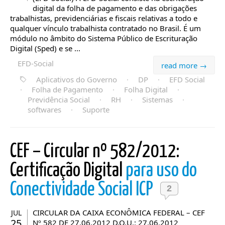
digital da folha de pagamento e das obrigações
trabalhistas, previdenciárias e fiscais relativas a todo e
qualquer vínculo trabalhista contratado no Brasil. É um
módulo no âmbito do Sistema Público de Escrituração
Digital (Sped) e se ...
EFD-Social
read more →
Aplicativos do Governo
·
DP
·
EFD Social
·
Folha de Pagamento
·
Folha Digital
·
Previdência Social
·
RH
·
Sistemas
·
softwares
·
Suporte
CEF – Circular nº 582/2012:
Certificação Digital
para uso do
Conectividade Social ICP
2
CIRCULAR DA CAIXA ECONÔMICA FEDERAL – CEF
JUL
25
Nº 582 DE 27.06.2012 D.O.U.: 27.06.2012