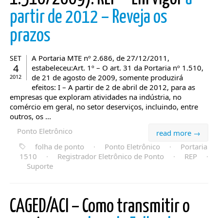
partir de 2012 – Reveja os
prazos
A Portaria MTE nº 2.686, de 27/12/2011,
SET
4
estabeleceu:Art. 1º – O art. 31 da Portaria nº 1.510,
de 21 de agosto de 2009, somente produzirá
2012
efeitos: I – A partir de 2 de abril de 2012, para as
empresas que exploram atividades na indústria, no
comércio em geral, no setor deserviços, incluindo, entre
outros, os ...
Ponto Eletrônico
read more →
folha de ponto
·
Ponto Eletrônico
·
Portaria
1510
·
Registrador Eletrônico de Ponto
·
REP
·
Suporte
CAGED/ACI – Como transmitir o