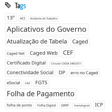
Ta
gs
13º
ACI
Acidente de Trabalho
Aplicativos do Governo
Atualização de Tabela
Caged
CEF
Caged Web
Caged Net
Certificado Digital
Circular CAIXA 548/2011
Conectividade Social
DP
erro no Caged
FGTS
eSocial
FAP
Folha de Pagamento
ICP
folha de ponto
Folha Digital
GRRF
homolognet