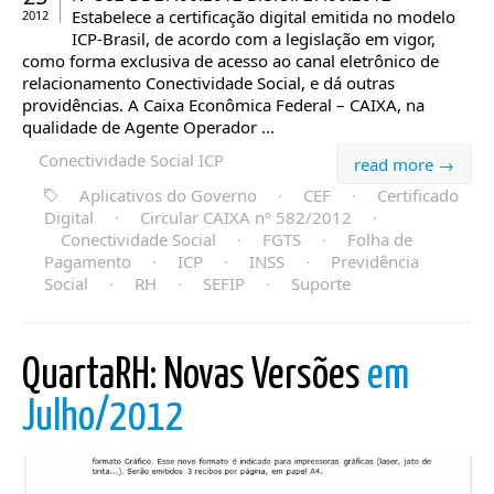
Estabelece a certificação digital emitida no modelo
2012
ICP-Brasil, de acordo com a legislação em vigor,
como forma exclusiva de acesso ao canal eletrônico de
relacionamento Conectividade Social, e dá outras
providências. A Caixa Econômica Federal – CAIXA, na
qualidade de Agente Operador ...
Conectividade Social ICP
read more →
Aplicativos do Governo
·
CEF
·
Certificado
Digital
·
Circular CAIXA nº 582/2012
·
Conectividade Social
·
FGTS
·
Folha de
Pagamento
·
ICP
·
INSS
·
Previdência
Social
·
RH
·
SEFIP
·
Suporte
QuartaRH: Novas Versões
em
Julho/2012