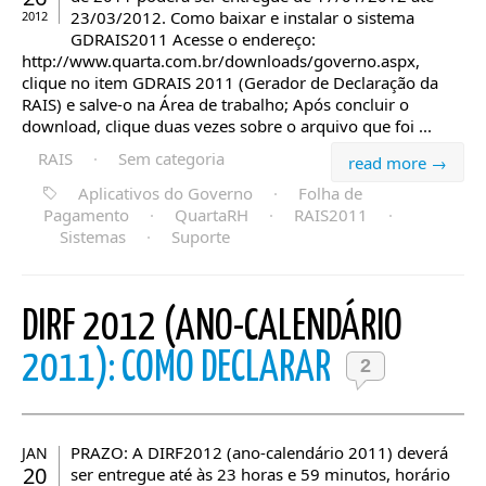
23/03/2012. Como baixar e instalar o sistema
2012
GDRAIS2011 Acesse o endereço:
http://www.quarta.com.br/downloads/governo.aspx,
clique no item GDRAIS 2011 (Gerador de Declaração da
RAIS) e salve-o na Área de trabalho; Após concluir o
download, clique duas vezes sobre o arquivo que foi ...
RAIS
·
Sem categoria
read more →
Aplicativos do Governo
·
Folha de
Pagamento
·
QuartaRH
·
RAIS2011
·
Sistemas
·
Suporte
DIRF 2012 (ANO-CALENDÁRIO
2011): COMO DECLARAR
2
PRAZO: A DIRF2012 (ano-calendário 2011) deverá
JAN
20
ser entregue até às 23 horas e 59 minutos, horário