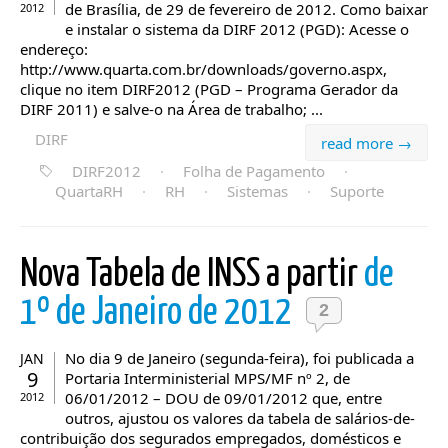
de Brasília, de 29 de fevereiro de 2012. Como baixar
2012
e instalar o sistema da DIRF 2012 (PGD): Acesse o
endereço:
http://www.quarta.com.br/downloads/governo.aspx,
clique no item DIRF2012 (PGD – Programa Gerador da
DIRF 2011) e salve-o na Área de trabalho; ...
DIRF
read more →
DIRF2012
·
Folha de Pagamento
·
QuartaRH
·
RH
·
Sistemas
·
Suporte
Nova Tabela de INSS a partir
de
1º de Janeiro de 2012
2
No dia 9 de Janeiro (segunda-feira), foi publicada a
JAN
9
Portaria Interministerial MPS/MF nº 2, de
06/01/2012 – DOU de 09/01/2012 que, entre
2012
outros, ajustou os valores da tabela de salários-de-
contribuição dos segurados empregados, domésticos e