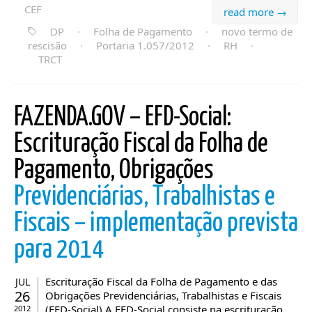
CEF
read more →
DP
·
Folha de Pagamento
·
novo termo de
rescisão
·
Portaria 1.057/2012
·
RH
·
TRCT
FAZENDA.GOV – EFD-Social:
Escrituração Fiscal da Folha de
Pagamento, Obrigações
Previdenciárias, Trabalhistas e
Fiscais – implementação prevista
para 2014
Escrituração Fiscal da Folha de Pagamento e das
JUL
26
Obrigações Previdenciárias, Trabalhistas e Fiscais
(EFD-Social) A EFD-Social consiste na escrituração
2012