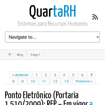
Quar
taRH
Sistemas para Recursos Humanos
Blog
Page 7
« Anterior
1
2
3
4
5
6
7
8
9
10
11
12
13
Próximo »
Ponto Eletrônico (Portaria
1.510/2009): REP – Em vigor
a