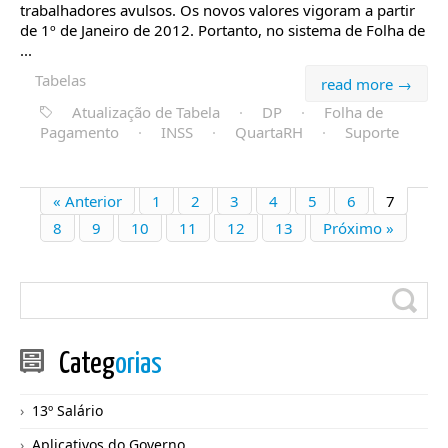
trabalhadores avulsos. Os novos valores vigoram a partir
de 1º de Janeiro de 2012. Portanto, no sistema de Folha de
...
Tabelas
read more →
Atualização de Tabela
·
DP
·
Folha de
Pagamento
·
INSS
·
QuartaRH
·
Suporte
« Anterior
1
2
3
4
5
6
7
8
9
10
11
12
13
Próximo »
Categ
orias
13º Salário
Aplicativos do Governo