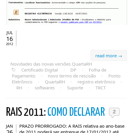
JUL
16
2012
read more →
Novidades das novas versões QuartaRH
Certificado Digital
·
DP
·
Folha de
Pagamento
·
novo termo de rescisão
·
Ponto
Eletrônico
·
QuartaRH
·
registro eletrônico
·
RH
·
softwares
·
Suporte
·
TRCT
RAIS 2011:
COMO DECLARAR
2
PRAZO PRORROGADO: A RAIS relativa ao ano-base
JAN
26
de 2011 poderá ser entregue de 17/01/2012 até