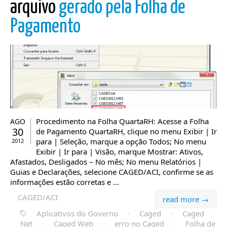
arquivo
gerado pela Folha de
Pagamento
Procedimento na Folha QuartaRH: Acesse a Folha
AGO
30
de Pagamento QuartaRH, clique no menu Exibir | Ir
para | Seleção, marque a opção Todos; No menu
2012
Exibir | Ir para | Visão, marque Mostrar: Ativos,
Afastados, Desligados – No mês; No menu Relatórios |
Guias e Declarações, selecione CAGED/ACI, confirme se as
informações estão corretas e ...
CAGED/ACI
read more →
Aplicativos do Governo
·
Caged
·
Caged
Net
·
Caged Web
·
erro no Caged
·
Folha de