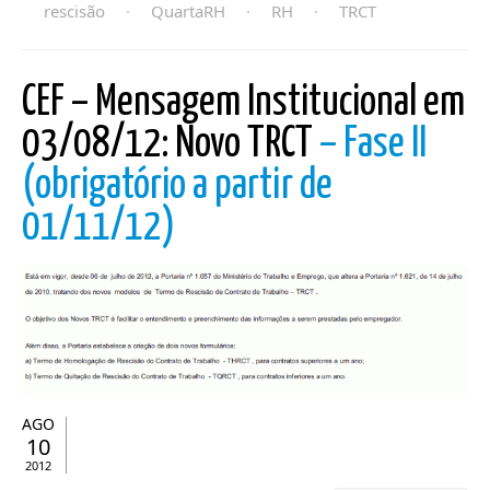
rescisão
·
QuartaRH
·
RH
·
TRCT
CEF – Mensagem Institucional em
03/08/12: Novo TRCT
– Fase II
(obrigatório a partir de
01/11/12)
AGO
10
2012