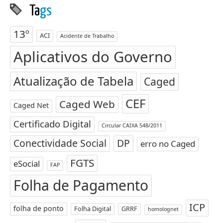
Ta
gs
13º
ACI
Acidente de Trabalho
Aplicativos do Governo
Atualização de Tabela
Caged
CEF
Caged Web
Caged Net
Certificado Digital
Circular CAIXA 548/2011
Conectividade Social
DP
erro no Caged
FGTS
eSocial
FAP
Folha de Pagamento
ICP
folha de ponto
Folha Digital
GRRF
homolognet